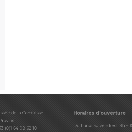
ussée de la Comtesse
Horaires d’ouverture
Provins
Du Lundi au vendredi: 9h – 
+ 33 (0)1 64 08 62 10