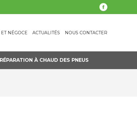
La
page
Facebook
 ET NÉGOCE
ACTUALITÉS
NOUS CONTACTER
s'ouvre
dans
une
nouvelle
RÉPARATION À CHAUD DES PNEUS
fenêtre