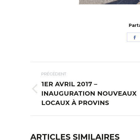
Part
P
s
F
NAVIGATION
PRÉCÉDENT
ARTICLE
1ER AVRIL 2017 –
Article
INAUGURATION NOUVEAUX
précédent
LOCAUX À PROVINS
:
ARTICLES SIMILAIRES