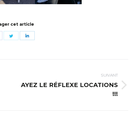
ager cet article
artager
Partager
Partager
ur
sur
sur
acebook
Twitter
LinkedIn
SUIVANT
AYEZ LE RÉFLEXE LOCATIONS
Article
!!!
suivant
: