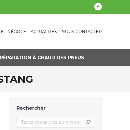
La
page
Facebook
 ET NÉGOCE
ACTUALITÉS
NOUS CONTACTER
s'ouvre
dans
une
nouvelle
RÉPARATION À CHAUD DES PNEUS
fenêtre
USTANG
Rechercher
Recherche
: