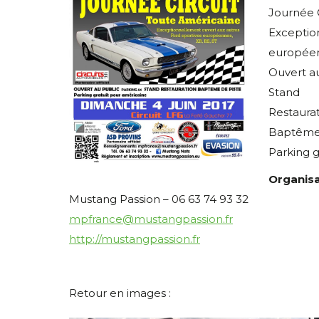
Journée C
Exceptio
européen
Ouvert a
Stand
Restaura
Baptême 
Parking g
Organisa
Mustang Passion – 06 63 74 93 32
mpfrance@mustangpassion.fr
http://mustangpassion.fr
Retour en images :