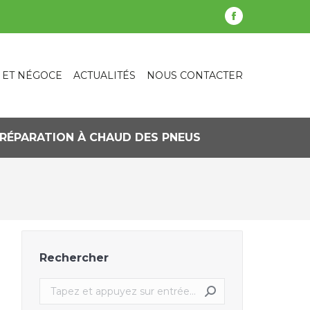
La
page
Facebook
 ET NÉGOCE
ACTUALITÉS
NOUS CONTACTER
s'ouvre
dans
une
nouvelle
RÉPARATION À CHAUD DES PNEUS
fenêtre
Rechercher
Recherche
: