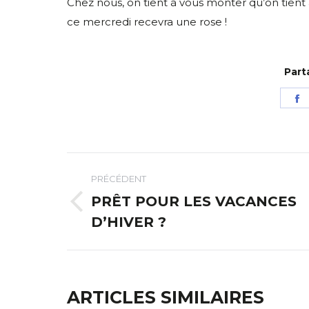
Chez nous, on tient à vous monter qu’on tient à
ce mercredi recevra une rose !
Part
P
s
F
NAVIGATION
PRÉCÉDENT
ARTICLE
PRÊT POUR LES VACANCES
Article
D’HIVER ?
précédent
:
ARTICLES SIMILAIRES