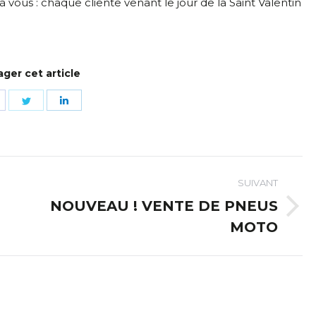
 vous : chaque cliente venant le jour de la Saint Valentin
ager cet article
artager
Partager
Partager
ur
sur
sur
acebook
Twitter
LinkedIn
SUIVANT
NOUVEAU ! VENTE DE PNEUS
Article
MOTO
suivant
: